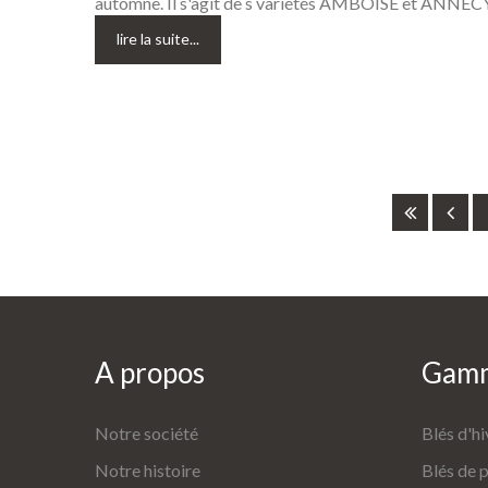
automne. Il s'agit de s variétés AMBOISE et ANNECY
lire la suite...
A
propos
Gam
Notre société
Blés d'hi
Notre histoire
Blés de 