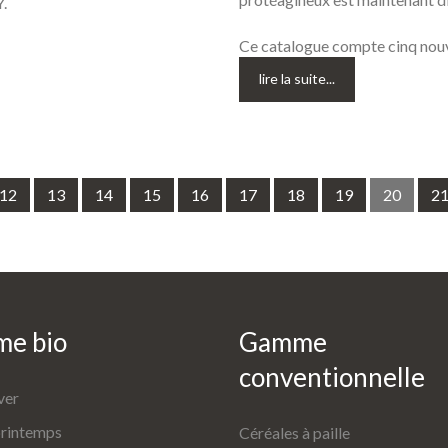
.
Ce catalogue compte cinq nouve
lire la suite...
12
13
14
15
16
17
18
19
20
2
me
bio
Gamme
conventionnelle
ver
printemps
Céréales à paille