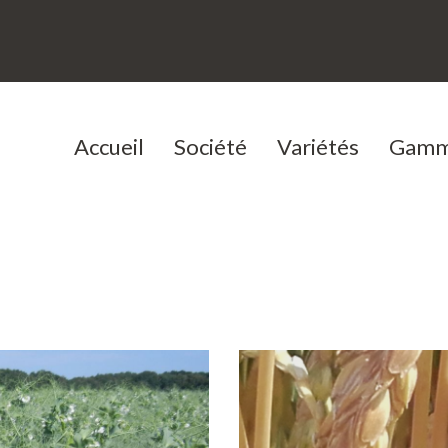
Accueil
Société
Variétés
Gamm
Une entreprise familiale
Céréales à paille
Notre histoire
Protéagineux
Notre équipe
Lin oléagineux
Témoign
Nos offres d'emploi
CIVE
Nos Conditions Générales
de Vente