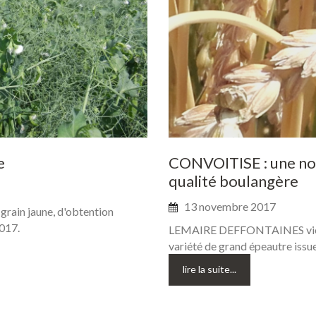
e
CONVOITISE
:
une
no
qualité
boulangère
13 novembre 2017
grain jaune, d'obtention
017.
LEMAIRE DEFFONTAINES vient 
variété de grand épeautre issue
lire la suite...