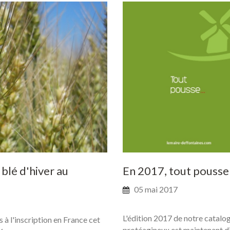
blé
d'hiver
au
En
2017,
tout
pousse
05 mai 2017
L'édition 2017 de notre catalog
 à l'inscription en France cet
protéagineux est maintenant d