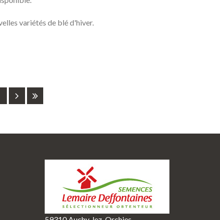
lles variétés de blé d'hiver.
1
59310 Auchy-lez-Orchies