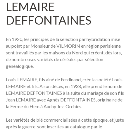
LEMAIRE
Notre histoire
Notre équipe
DEFFONTAINES
Témoignages
Nos offres d'emploi
En 1920, les principes de la sélection par hybridation mise
Nos Conditions Générales de Vente
au point par Monsieur de VILMORIN en région parisienne
sont travaillés par les maisons du Nord qui créent, dès lors,
Variétés
de nombreuses variétés de céréales par sélection
généalogique.
Céréales à paille
Louis LEMAIRE, fils ainé de Ferdinand, crée la société Louis
Protéagineux
LEMAIRE et fils. A son décès, en 1938, elle prend le nom de
Lin oléagineux
LEMAIRE DEFFONTAINES à la suite du mariage de son fils
Jean LEMAIRE avec Agnès DEFFONTAINES, originaire de
CIVE
la Ferme du Hem à Auchy-lez-Orchies.
Gamme Bio
Les variétés de blé commercialisées à cette époque, et juste
après la guerre, sont inscrites au catalogue par le
Actualités