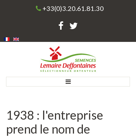
+33(0)3.20.61.81.30
Accueil
1938
:
l'entreprise
Société
prend
le
nom
de
Une entreprise familiale